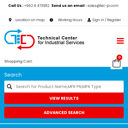
Call Us :
+962 6 4739112
Send us an email :
sales@tec-jo.com
Location on map
Working Hours
Sign in / Register
0
Shopping Cart:
Search
VIEW RESULTS
ADVANCED SEARCH