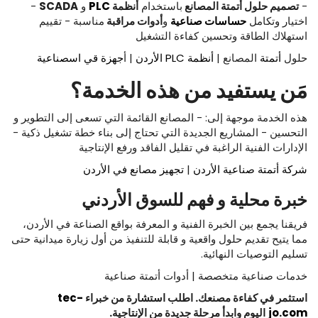
-
تصميم
حلول
أتمتة
المصانع
باستخدام
أنظمة
PLC
و
SCADA
-
اختيار وتكامل
حساسات
صناعية
و
أدوات
مراقبة
مناسبة - تقييم
استهلاك الطاقة وتحسين كفاءة التشغيل
حلول
أتمتة
المصانع |
أنظمة PLC الأردن
| أ
جهزة قي اسصناعية
مَن
يستفيد
من
هذه
الخدمة؟
هذه الخدمة موجهة إلى: - المصانع القائمة التي تسعى إلى التطوير و
التحسين - المشاريع الجديدة التي تحتاج إلى بناء خطة تشغيل ذكية -
الإدارات الفنية الراغبة في تقليل الفاقد ورفع الإنتاجية
شركة أتمتة صناعية الأردن
|
تجهيز مصانع في الأردن
خبرة
محلية
و فهم
للسوق
الأردني
فريقنا يجمع بين الخبرة الفنية و المعرفة بواقع الصناعة في الأردن،
مما يتيح تقديم حلول واقعية و قابلة للتنفيذ من أول زيارة ميدانية حتى
تسليم التوصيات النهائية.
خدمات صناعية متخصصة | أدوات أتمتة صناعية
استثمر
في
كفاءة
مصنعك
.
اطلب
استشارة
من
خبراء
tec-
jo.com
اليوم
وابدأ
مرحلة
جديدة
من
الإنتاجية
.