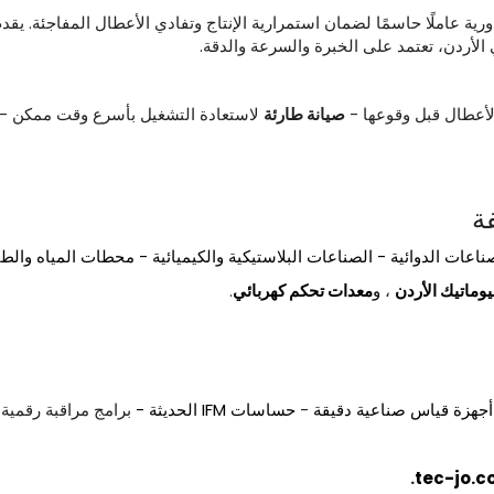
دورية عاملًا حاسمًا لضمان استمرارية الإنتاج وتفادي الأعطال المفاجئة. يقد
لأردن، تعتمد على الخبرة والسرعة والدقة.
لأعطال قبل وقوعها -
صيانة
طارئة
لاستعادة التشغيل بأسرع وقت ممكن -
ة
عات الدوائية - الصناعات البلاستيكية والكيميائية - محطات المياه والطا
يوماتيك
الأردن
،
و
معدات
تحكم
كهربائي
.
 أجهزة قياس صناعية دقيقة
-
حساسات IFM الحديثة -
برامج مراقبة رقمية ل
.
tec-jo.