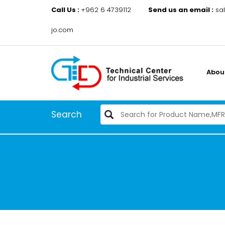
Call Us :
+962 6 4739112
Send us an email :
sa
jo.com
Abou
Search