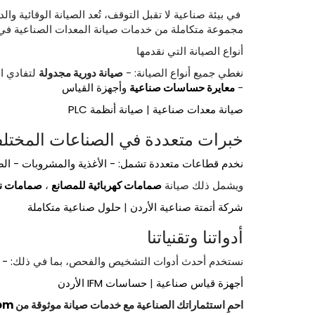
في بيئة صناعية لا تقبل التوقف، تُعد الصيانة الوقائية وال
مجموعة متكاملة من خدمات صيانة المعدات الصناعية في ا
أنواع الصيانة التي نقدمها
نغطي جميع أنواع الصيانة: -
صيانة
دورية
مجدولة
لتفادي ا
-
معايرة
حساسات
صناعية
وأجهزة القياس
صيانة معدات صناعية
|
صيانة أنظمة PLC
خبرات متعددة في الصناعات المختلف
نخدم قطاعات متعددة تشمل: - الأغذية والمشروبات - الصنا
ويشمل ذلك صيانة
صمامات
كهربائية
للمصانع
،
صمامات
ن
شركة أتمتة صناعية الأردن
|
حلول صناعية متكاملة
أدواتنا وتقنياتنا
نستخدم أحدث أدوات التشخيص والفحص، بما في ذلك
: -
أجهزة قياس صناعية
|
حساسات IFM الأردن
احمِ
استثماراتك
الصناعية
مع
خدمات
صيانة
موثوقة
من
com