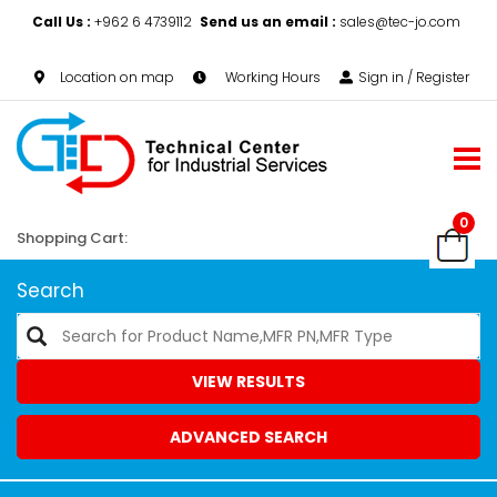
Call Us :
+962 6 4739112
Send us an email :
sales@tec-jo.com
Location on map
Working Hours
Sign in / Register
0
Shopping Cart:
Search
VIEW RESULTS
ADVANCED SEARCH