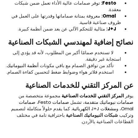
Festo
:
توفر صمامات عالية الأداء تعمل ضمن شبكات
معقدة.
Omal
:
معروفة بمتانة صماماتها وقدرتها على العمل في
ظروف صناعية قاسية.
J+J
:
مثالية للتحكم الآلي عن بعد ضمن أنظمة كبيرة.
نصائح
إضافية
لمهندسي
الشبكات
الصناعية
لا تستخدم صمامًا أكبر من المطلوب، لأنه قد يؤدي إلى
استجابة غير دقيقة.
تأكد من توافق الصمام مع باقي مكونات
أنظمة النيوماتيك
.
استخدم فلاتر هواء وضوابط ضغط لتحسين كفاءة الصمام.
عن
المركز
التقني
للخدمات
الصناعية
يوفر
المركز
التقني
للخدمات
الصناعية
مجموعة متخصصة من
صمامات نيوماتيك متقدمة
، تشمل
صمامات Festo
،
صمامات
Omal
، و
مشغلات J+J الكهربائية
. كما يقدم حلولاً متكاملة لتصميم
وتركيب
شبكات
النيوماتيك
الصناعية
باحترافية تامة في مختلف
القطاعات الصناعية بالأردن.