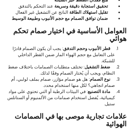
تحقيق
استجابة
دقيقة
وسريعة
عند التحكم بالتدفق
تقليل
استهلاك
الطاقة
الناتج عن التشغيل غير الفعال
ضمان
توافق
الصمام
مع
حجم
الأنبوب
وطبيعة
الوسيط
العوامل
الأساسية
في
اختيار
صمام
تحكم
هوائي
قطر
الأنبوب
وحجم
التدفق
: يجب أن يكون الصمام قادرًا
على التعامل مع حجم الهواء المار ضمن القطر الداخلي
للشبكة.
ضغط
التشغيل
: تختلف متطلبات الصمامات باختلاف ضغط
النظام، ويجب أن يُختار الصمام وفقًا لذلك.
نوع
الصمام
: هل هو صمام مؤازر، صمام بملف لولبي، أم
صمام اتجاهي؟ لكل منها استخدام محدد.
مادة
التصنيع
: في البيئات الرطبة أو التي تحتوي على مواد
كيميائية، يُفضل استخدام صمامات من الألمنيوم أو الستانلس
ستيل.
علامات
تجارية
موصى
بها
في
الصمامات
الهوائية