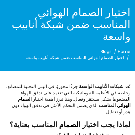
اختيار الصمام الهوائي
المناسب ضمن شبكة أنابيب
واسعة
Blogs
Home
اختيار الصمام الهوائي المناسب ضمن شبكة أنابيب واسعة
تُعد
شبكات
الأنابيب
الواسعة
جزءًا محوريًا في البنى التحتية للمصانع،
وخاصة في الأنظمة النيوماتيكية التي تعتمد على تدفق الهواء
المضغوط بشكل مستقر وفعال. وهنا تبرز أهمية اختيار
الصمام
الهوائي
المناسب
الذي يضمن التحكم الأمثل في تدفق الهواء دون
هدر أو تعطيل.
لماذا
يجب
اختيار
ا
لصمام
المناسب
بعناية؟
منع
فقدان
الضغط
عبر
الشبكة